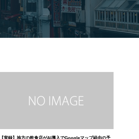
【実録】地方の飲食店がAI導入でGoogleマップ経由の予