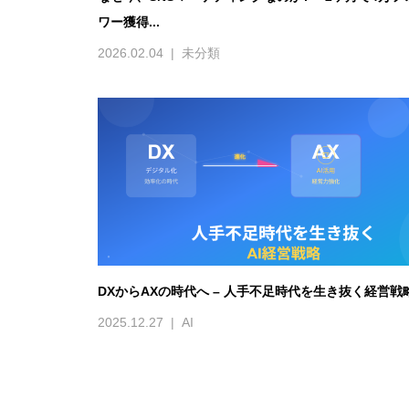
ワー獲得...
2026.02.04
未分類
DXからAXの時代へ – 人手不足時代を生き抜く経営戦
2025.12.27
AI